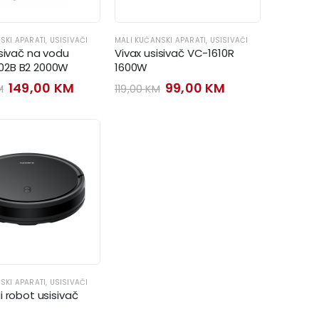
SKI APARATI
,
USISIVAČI
MALI KUĆANSKI APARATI
,
USISIVAČI
isivač na vodu
Vivax usisivač VC-1610R
2B B2 2000W
1600W
Original
Current
Original
Current
149,00
KM
99,00
KM
M
119,00
KM
price
price
price
price
was:
is:
was:
is:
169,00 KM.
149,00 KM.
119,00 KM.
99,00 KM.
SKI APARATI
,
USISIVAČI
i robot usisivač