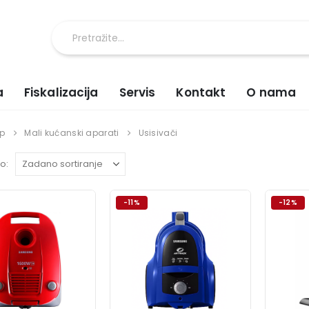
a
Fiskalizacija
Servis
Kontakt
O nama
p
Mali kućanski aparati
Usisivači
o:
-11%
-12%