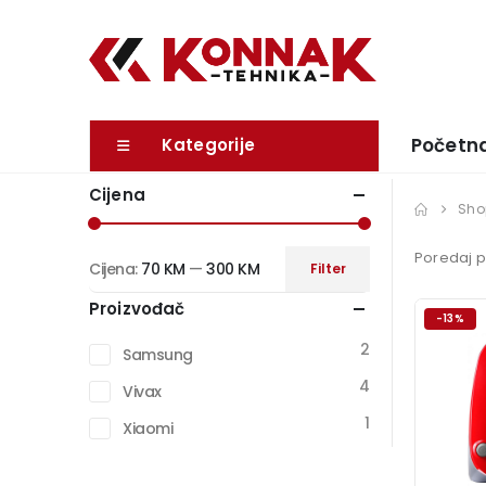
Početn
Kategorije
Cijena
Sho
Poredaj p
Cijena:
70 KM
—
300 KM
Filter
Minimalna
Maksimalna
Proizvođač
cijena
cijena
-13%
2
Samsung
4
Vivax
1
Xiaomi