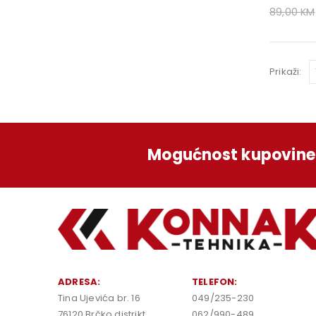
89,00
KM
Prikaži:
Mogućnost kupovine 
ADRESA:
TELEFON:
Tina Ujevića br. 16
049/235-230
76120 Brčko distrikt
062/990-489