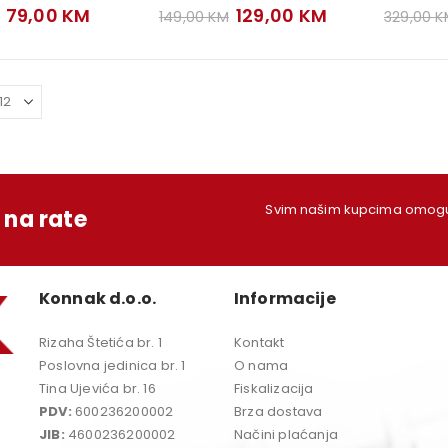
Original
Current
Original
Current
79,00
KM
129,00
KM
149,00
KM
329,00
K
price
price
price
price
was:
is:
was:
is:
89,00 KM.
79,00 KM.
149,00 KM.
129,00 KM.
Svim našim kupcima omoguć
na rate
Konnak d.o.o.
Informacije
Rizaha Štetića br. 1
Kontakt
Poslovna jedinica br. 1
O nama
Tina Ujevića br. 16
Fiskalizacija
PDV:
600236200002
Brza dostava
JIB:
4600236200002
Načini plaćanja