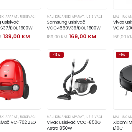
SKI APARATI
,
USISIVAČI
MALI KUĆANSKI APARATI
,
USISIVAČI
MALI KUĆAN
usisivač
Samsung usisivač
Vivax us
S37/BOL 1600W
VCC4550V36/BOL 1800W
VCW-200
Original
Current
Original
Current
139,00
KM
169,00
KM
M
189,00
KM
169,00
K
price
price
price
price
was:
is:
was:
is:
159,00 KM.
139,00 KM.
189,00 KM.
169,00 KM.
-13%
-9%
SKI APARATI
,
USISIVAČI
MALI KUĆANSKI APARATI
,
USISIVAČI
MALI KUĆAN
isivač VC-702 ZEO
Vivax usisivač VCC-850G
Xiaomi M
Astro 850W
E10C