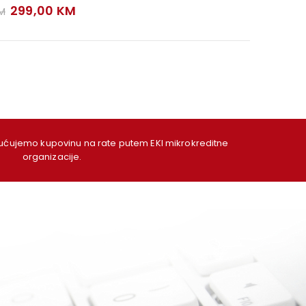
Original
Current
299,00
KM
M
price
price
was:
is:
329,00 KM.
299,00 KM.
ujemo kupovinu na rate putem EKI mikrokreditne
organizacije.