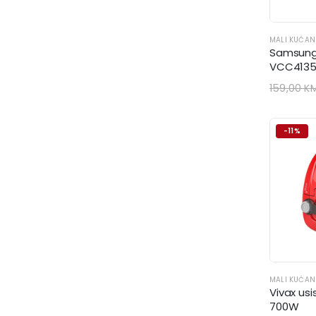
MALI KUĆAN
Samsung 
VCC4135
159,00
K
-11%
MALI KUĆAN
Vivax us
700W