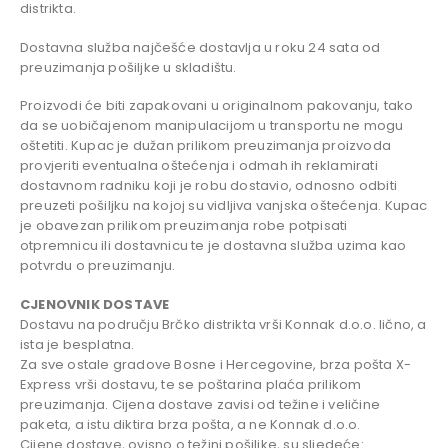
distrikta.
Dostavna služba najčešće dostavlja u roku 24 sata od
preuzimanja pošiljke u skladištu.
Proizvodi će biti zapakovani u originalnom pakovanju, tako
da se uobičajenom manipulacijom u transportu ne mogu
oštetiti. Kupac je dužan prilikom preuzimanja proizvoda
provjeriti eventualna oštećenja i odmah ih reklamirati
dostavnom radniku koji je robu dostavio, odnosno odbiti
preuzeti pošiljku na kojoj su vidljiva vanjska oštećenja. Kupac
je obavezan prilikom preuzimanja robe potpisati
otpremnicu ili dostavnicu te je dostavna služba uzima kao
potvrdu o preuzimanju.
CJENOVNIK DOSTAVE
Dostavu na području Brčko distrikta vrši Konnak d.o.o. lično, a
ista je besplatna.
Za sve ostale gradove Bosne i Hercegovine, brza pošta X-
Express vrši dostavu, te se poštarina plaća prilikom
preuzimanja. Cijena dostave zavisi od težine i veličine
paketa, a istu diktira brza pošta, a ne Konnak d.o.o.
Cijene dostave, ovisno o težini pošiljke, su sljedeće: