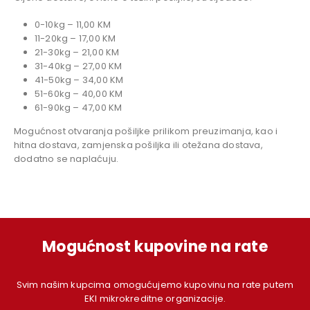
0-10kg – 11,00 KM
11-20kg – 17,00 KM
21-30kg – 21,00 KM
31-40kg – 27,00 KM
41-50kg – 34,00 KM
51-60kg – 40,00 KM
61-90kg – 47,00 KM
Mogućnost otvaranja pošiljke prilikom preuzimanja, kao i
hitna dostava, zamjenska pošiljka ili otežana dostava,
dodatno se naplaćuju.
Mogućnost kupovine na rate
Svim našim kupcima omogućujemo kupovinu na rate putem
EKI mikrokreditne organizacije.