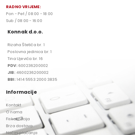
RADNO VRIJEME:
Pon - Pet / 08:00 - 18:00
Sub / 08:00 - 16:00
Konnak d.o.o.
Rizaha Štetića br. 1
Poslovna jedinica br. 1
Tina Ujevića br. 16
PDV:
600236200002
JIB:
4600236200002
BBI:
1414 5553 2000 3835
Informacije
Kontakt
O nama
Fiskalizacija
Brza dostava
Načini plaćanja