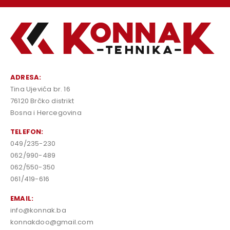
ADRESA:
Tina Ujevića br. 16
76120 Brčko distrikt
Bosna i Hercegovina
TELEFON:
049/235-230
062/990-489
062/550-350
061/419-616
EMAIL:
info@konnak.ba
konnakdoo@gmail.com