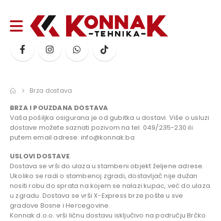
Brza dostava
BRZA I POUZDANA DOSTAVA
Vaša pošiljka osigurana je od gubitka u dostavi. Više o usluzi
dostave možete saznati pozivom na tel. 049/235-230 ili
putem email adrese: info@konnak.ba
USLOVI DOSTAVE
Dostava se vrši do ulaza u stambeni objekt željene adrese.
Ukoliko se radi o stambenoj zgradi, dostavljač nije dužan
nositi robu do sprata na kojem se nalazi kupac, već do ulaza
u zgradu. Dostava se vrši X-Express brze pošte u sve
gradove Bosne i Hercegovine.
Konnak d.o.o. vrši ličnu dostavu isključivo na području Brčko