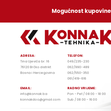
Mogućnost kupovine 
ADRESA:
TELEFON:
Tina Ujevića br. 16
049/235-230
76120 Brčko distrikt
062/990-489
Bosna i Hercegovina
062/550-350
061/419-616
EMAIL:
RADNO VRIJEME:
info@konnak.ba
Pon - Pet / 08:00 - 18:00
konnakdoo@gmail.com
Sub / 08:00 - 16:00