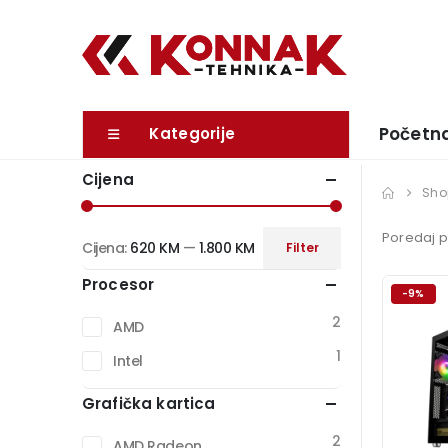
Početn
Kategorije
Cijena
Sho
Poredaj p
Cijena:
620 KM
—
1.800 KM
Filter
Minimalna
Maksimalna
Procesor
cijena
cijena
-9%
2
AMD
1
Intel
Grafička kartica
2
AMD Radeon