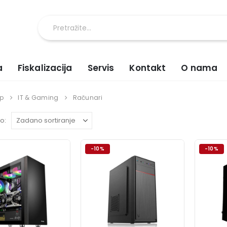
a
Fiskalizacija
Servis
Kontakt
O nama
p
IT & Gaming
Računari
o:
-10%
-10%