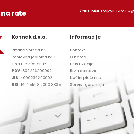
Svim našim kupcima omoguć
na rate
Konnak d.o.o.
Informacije
Rizaha Štetića br. 1
Kontakt
Poslovna jedinica br. 1
O nama
Tina Ujevića br. 16
Fiskalizacija
PDV:
600236200002
Brza dostava
JIB:
4600236200002
Načini plaćanja
BBI:
1414 5553 2000 3835
Servis i garancija