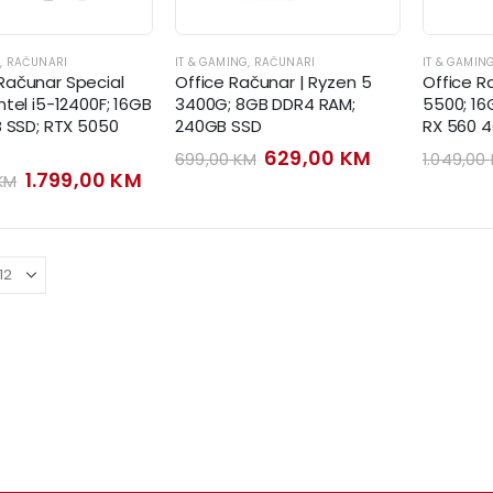
G
,
RAČUNARI
IT & GAMING
,
RAČUNARI
IT & GAMIN
ačunar Special
Office Računar | Ryzen 5
Office R
tel i5-12400F; 16GB
3400G; 8GB DDR4 RAM;
5500; 1
B SSD; RTX 5050
240GB SSD
RX 560 
Original
Current
629,00
KM
699,00
KM
1.049,00
price
price
Original
Current
1.799,00
KM
KM
was:
is:
price
price
699,00 KM.
629,00 KM.
was:
is:
1.979,00 KM.
1.799,00 KM.