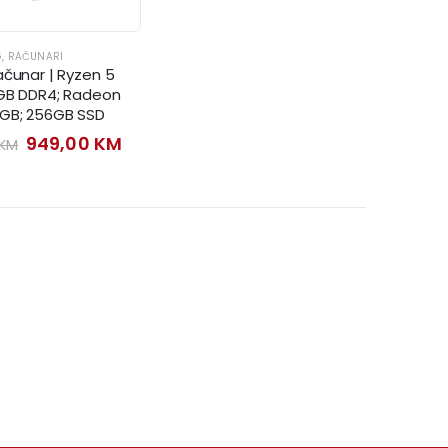
G
,
RAČUNARI
ačunar | Ryzen 5
6GB DDR4; Radeon
4GB; 256GB SSD
Original
Current
949,00
KM
KM
price
price
was:
is:
1.049,00 KM.
949,00 KM.