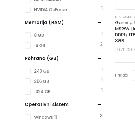
1
NVIDIA GeForce
IT & GAMIN
Memorija (RAM)
Gaming R
MSGW | In
1
DDR5; 1T
8 GB
8GB
2
16 GB
1.979,00
Pohrana (GB)
1
240 GB
Prikaži:
1
256 GB
1
1024 GB
Operativni sistem
3
Windows 11