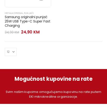
OSTALA OPREMA
,
PUNJAČI
Samsung originalni punjač
25W USB Type-C Super Fast
Charging
Original
Current
24,90
KM
34,90
KM
price
price
was:
is:
34,90 KM.
24,90 KM.
Mogućnost kupovine na rate
Svim našim kupcima omogućujemo kupovinu na rate putem
EKI mikrokreditne organizacije.