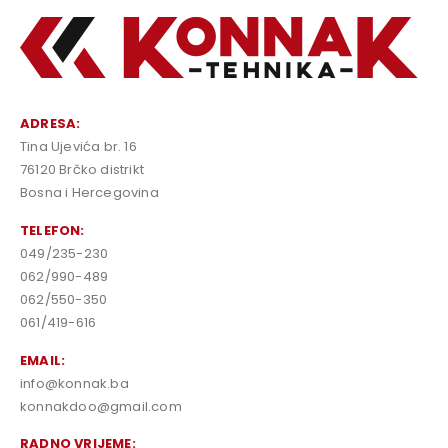
ADRESA:
Tina Ujevića br. 16
76120 Brčko distrikt
Bosna i Hercegovina
TELEFON:
049/235-230
062/990-489
062/550-350
061/419-616
EMAIL:
info@konnak.ba
konnakdoo@gmail.com
RADNO VRIJEME: