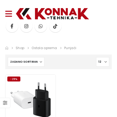
Shop
Ostala oprema
Punjači
-29%