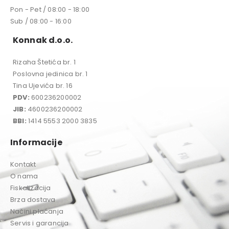
Pon - Pet / 08:00 - 18:00
Sub / 08:00 - 16:00
Konnak d.o.o.
Rizaha Štetića br. 1
Poslovna jedinica br. 1
Tina Ujevića br. 16
PDV:
600236200002
JIB:
4600236200002
BBI:
1414 5553 2000 3835
Informacije
Kontakt
O nama
Fiskalizacija
Brza dostava
Načini plaćanja
Servis i garancija