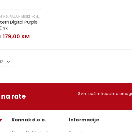
AMING
,
RAČUNARSKE KOMPONENTE
ern Digital Purple
Disk
Original
Current
179,00
KM
M
price
price
was:
is:
199,00 KM.
179,00 KM.
Svim našim kupcima omoguć
na rate
Konnak d.o.o.
Informacije