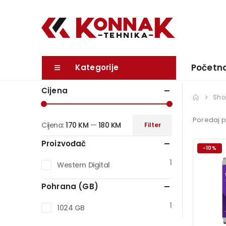
Početn
Kategorije
Cijena
Sho
Poredaj p
Cijena:
170 KM
—
180 KM
Filter
Minimalna
Maksimalna
Proizvođač
cijena
cijena
-10%
1
Western Digital
Pohrana (GB)
1
1024 GB