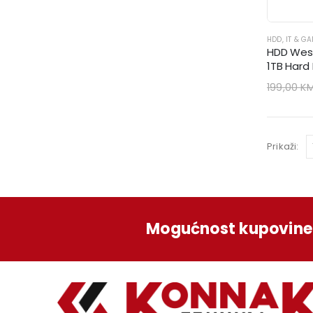
HDD
,
IT & G
HDD West
1TB Hard 
199,00
K
Prikaži:
Mogućnost kupovine 