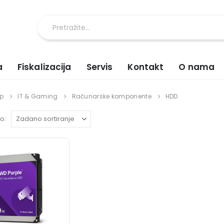
a
Fiskalizacija
Servis
Kontakt
O nama
p
IT & Gaming
Računarske komponente
HDD
o: