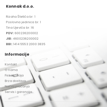
Konnak d.o.o.
Rizaha Štetića br. 1
Poslovna jedinica br. 1
Tina Ujevića br. 16
PDV:
600236200002
JIB:
4600236200002
BBI:
1414 5553 2000 3835
Informacije
Kontakt
O nama
Fiskalizacija
Brza dostava
Načini plaćanja
Servis i garancija