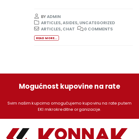
BY
ADMIN
ARTICLES
,
ASIDES
,
UNCATEGORIZED
ARTICLES
,
CHAT
0 COMMENTS
READ MORE...
Mogućnost kupovine na rate
Svim našim kupcima omogućujemo kupovinu na rate putem
EKI mikrokreditne organizacije.