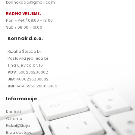
konnakdoo@gmail.com
RADNO VRIJEME:
Pon - Pet / 08:00 - 18:00
Sub / 08:00 - 16:00
Konnak d.o.o.
Rizaha Štetića br. 1
Poslovna jedinica br. 1
Tina Ujevića br. 16
PDV:
600236200002
JIB:
4600236200002
BBI:
1414 5553 2000 3835
Informacije
Kontakt
O nama
Fiskalizacija
Brza dostava