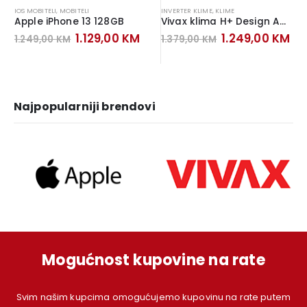
IOS MOBITELI
,
MOBITELI
INVERTER KLIME
,
KLIME
Apple iPhone 13 128GB
Vivax klima H+ Design ACP-12CH35AEHI+ Inverter Gray Mirror
Original
Current
Original
Cu
1.129,00
KM
1.249,00
KM
1.249,00
KM
1.379,00
KM
price
price
price
pr
was:
is:
was:
is:
1.249,00 KM.
1.129,00 KM.
1.379,00 KM.
1.
Najpopularniji brendovi
Mogućnost kupovine na rate
Svim našim kupcima omogućujemo kupovinu na rate putem