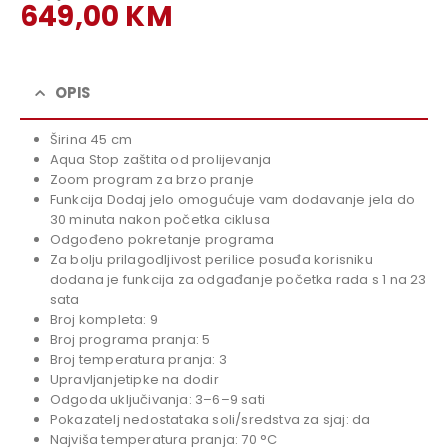
Original
649,00
KM
price
Current
was:
price
719,00 KM.
is:
OPIS
649,00 KM.
Širina 45 cm
Aqua Stop zaštita od prolijevanja
Zoom program za brzo pranje
Funkcija Dodaj jelo omogućuje vam dodavanje jela do
30 minuta nakon početka ciklusa
Odgođeno pokretanje programa
Za bolju prilagodljivost perilice posuđa korisniku
dodana je funkcija za odgađanje početka rada s 1 na 23
sata
Broj kompleta: 9
Broj programa pranja: 5
Broj temperatura pranja: 3
Upravljanjetipke na dodir
Odgoda uključivanja: 3–6–9 sati
Pokazatelj nedostataka soli/sredstva za sjaj: da
Najviša temperatura pranja: 70 °C