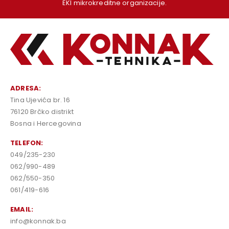
EKI mikrokreditne organizacije.
ADRESA:
Tina Ujevića br. 16
76120 Brčko distrikt
Bosna i Hercegovina
TELEFON:
049/235-230
062/990-489
062/550-350
061/419-616
EMAIL:
info@konnak.ba