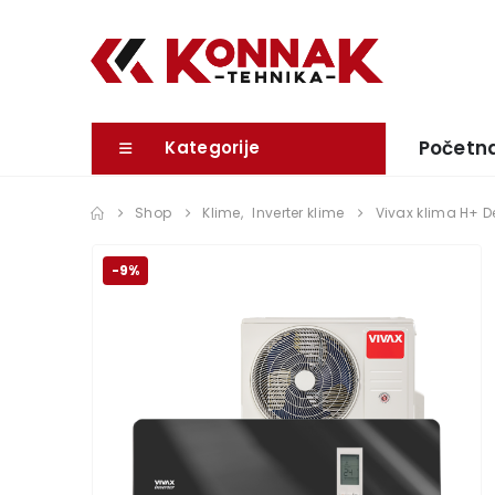
Početn
Kategorije
Shop
Klime
,
Inverter klime
Vivax klima H+ D
-9%