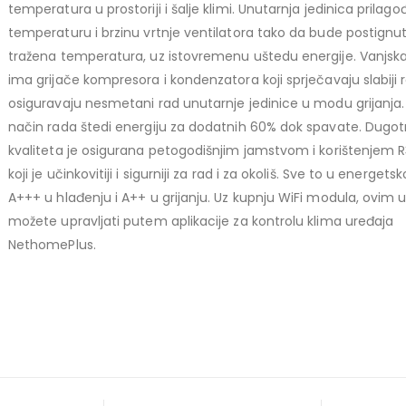
temperatura u prostoriji i šalje klimi. Unutarnja jedinica prilag
temperaturu i brzinu vrtnje ventilatora tako da bude postignu
tražena temperatura, uz istovremenu uštedu energije. Vanjska
ima grijače kompresora i kondenzatora koji sprječavaju slabiji 
osiguravaju nesmetani rad unutarnje jedinice u modu grijanja
način rada štedi energiju za dodatnih 60% dok spavate. Dugot
kvaliteta je osigurana petogodišnjim jamstvom i korištenjem R
koji je učinkovitiji i sigurniji za rad i za okoliš. Sve to u energetsko
A+++ u hlađenju i A++ u grijanju. Uz kupnju WiFi modula, ovim
možete upravljati putem aplikacije za kontrolu klima uređaja
NethomePlus.