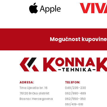
Mogućnost kupovine 
ADRESA:
TELEFON:
Tina Ujevića br. 16
049/235-230
76120 Brčko distrikt
062/990-489
Bosna i Hercegovina
062/550-350
061/419-616