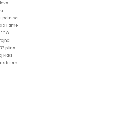
ođava
ta
 jedinica
rad i time
. ECO
rajna
32 plina
j klasi
 uređajem