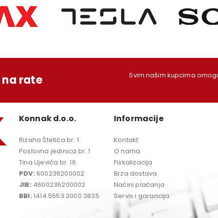
Svim našim kupcima omoguć
na rate
Konnak d.o.o.
Informacije
Rizaha Štetića br. 1
Kontakt
Poslovna jedinica br. 1
O nama
Tina Ujevića br. 16
Fiskalizacija
PDV:
600236200002
Brza dostava
JIB:
4600236200002
Načini plaćanja
BBI:
1414 5553 2000 3835
Servis i garancija