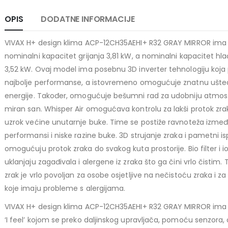
1.249,00 KM.
price
price
TCL 40" S5L FHD QLED
OPIS
DODATNE INFORMACIJE
was:
is:
769,00 KM.
699,00 KM.
449,00
KM
VIVAX H+ design klima ACP-12CH35AEHI+ R32 GRAY MIRROR ima
Original
Current
409,00
KM
nominalni kapacitet grijanja 3,81 kW, a nominalni kapacitet hl
price
price
TCL 50" P7K 4K QLED
3,52 kW. Ovaj model ima posebnu 3D inverter tehnologiju koja
was:
is:
Original
Current
699,00
KM
najbolje performanse, a istovremeno omogućuje znatnu ušte
449,00 KM.
409,00 KM.
769,00
KM
price
price
energije. Također, omogućuje bešumni rad za udobniju atmosf
was:
is:
miran san. Whisper Air omogućava kontrolu za lakši protok zrak
769,00 KM.
699,00 KM.
uzrok većine unutarnje buke. Time se postiže ravnoteža izmeđ
performansi i niske razine buke. 3D strujanje zraka i pametni i
omogućuju protok zraka do svakog kuta prostorije. Bio filter i i
uklanjaju zagađivala i alergene iz zraka što ga čini vrlo čistim.
zrak je vrlo povoljan za osobe osjetljive na nečistoću zraka i z
koje imaju probleme s alergijama.
VIVAX H+ design klima ACP-12CH35AEHI+ R32 GRAY MIRROR ima 
‘I feel’ kojom se preko daljinskog upravljača, pomoću senzora,