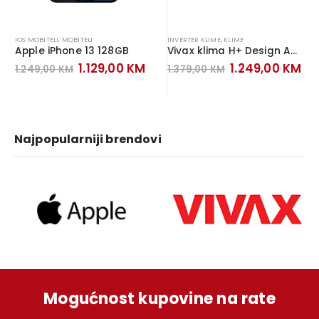
IOS MOBITELI
,
MOBITELI
INVERTER KLIME
,
KLIME
Apple iPhone 13 128GB
Vivax klima H+ Design ACP-12CH35AEHI+ Inverter Gray Mirror
Original
Current
Original
Cu
1.129,00
KM
1.249,00
KM
1.249,00
KM
1.379,00
KM
price
price
price
pr
was:
is:
was:
is:
1.249,00 KM.
1.129,00 KM.
1.379,00 KM.
1.
Najpopularniji brendovi
Mogućnost kupovine na rate