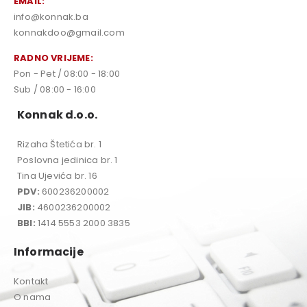
EMAIL:
info@konnak.ba
konnakdoo@gmail.com
RADNO VRIJEME:
Pon - Pet / 08:00 - 18:00
Sub / 08:00 - 16:00
Konnak d.o.o.
Rizaha Štetića br. 1
Poslovna jedinica br. 1
Tina Ujevića br. 16
PDV:
600236200002
JIB:
4600236200002
BBI:
1414 5553 2000 3835
Informacije
Kontakt
O nama