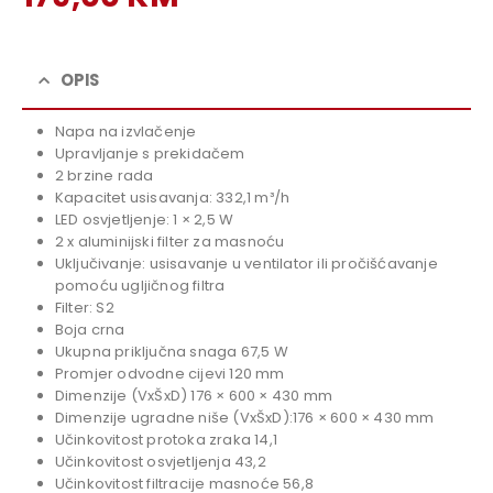
price
Current
was:
price
199,00 KM.
is:
OPIS
179,00 KM.
Napa na izvlačenje
Upravljanje s prekidačem
2 brzine rada
Kapacitet usisavanja: 332,1 m³/h
LED osvjetljenje: 1 × 2,5 W
2 x aluminijski filter za masnoću
Uključivanje: usisavanje u ventilator ili pročišćavanje
pomoću ugljičnog filtra
Filter: S2
Boja crna
Ukupna priključna snaga 67,5 W
Promjer odvodne cijevi 120 mm
Dimenzije (VxŠxD) 176 × 600 × 430 mm
Dimenzije ugradne niše (VxŠxD):176 × 600 × 430 mm
Učinkovitost protoka zraka 14,1
Učinkovitost osvjetljenja 43,2
Učinkovitost filtracije masnoće 56,8