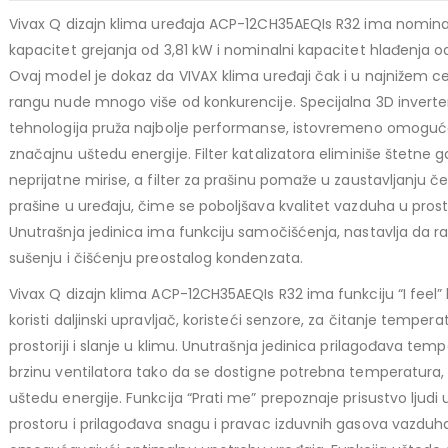
779,00 KM.
price
price
Vivax Q dizajn klima uređaja ACP-12CH35AEQIs R32 ima nomina
TCL 40" S5L FHD QLED
was:
is:
kapacitet grejanja od 3,81 kW i nominalni kapacitet hlađenja o
769,00 KM.
699,00 KM.
449,00
KM
Ovaj model je dokaz da VIVAX klima uređaji čak i u najnižem
Original
Current
409,00
KM
rangu nude mnogo više od konkurencije. Specijalna 3D inverte
price
price
TCL 50" P7K 4K QLED
tehnologija pruža najbolje performanse, istovremeno omoguć
was:
is:
značajnu uštedu energije. Filter katalizatora eliminiše štetne g
Original
Current
699,00
KM
449,00 KM.
409,00 KM.
769,00
KM
neprijatne mirise, a filter za prašinu pomaže u zaustavljanju č
price
price
prašine u uređaju, čime se poboljšava kvalitet vazduha u prostor
was:
is:
Unutrašnja jedinica ima funkciju samočišćenja, nastavlja da ra
769,00 KM.
699,00 KM.
sušenju i čišćenju preostalog kondenzata.
Vivax Q dizajn klima ACP-12CH35AEQIs R32 ima funkciju “I feel” 
koristi daljinski upravljač, koristeći senzore, za čitanje tempera
prostoriji i slanje u klimu. Unutrašnja jedinica prilagođava temp
brzinu ventilatora tako da se dostigne potrebna temperatura,
uštedu energije. Funkcija “Prati me” prepoznaje prisustvo ljudi 
prostoru i prilagođava snagu i pravac izduvnih gasova vazduh