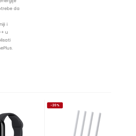
energije
otrebe da
ji i
++ u
isati
ePlus.
-20%
-13%