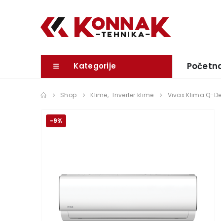
Početn
Kategorije
Shop
Klime
,
Inverter klime
Vivax Klima Q-De
-9%