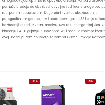
omogućavajući optimalnu upotrebu uređaja. Funkcija uštede 
pomaže uređaju da obezbedi dovoljno rashladne snage bez p
radi punim kapacitetom. Dugoročni kvalitet obezbeđen je
petogodišnjom garancijom i upotrebom gasa R32 koji je efikasni
bezbedniji za rad i životnu sredinu. Sve to u energetskoj klasi A
hlađenju i A+ u grijanju. Kupovinom WiFi modula možete kontrol
ovaj uređaj putem aplikacije za kontrolu klima uređaja Nethom
-10%
-9%