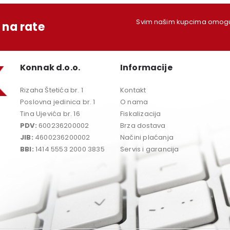
Svim našim kupcima omoguć
na rate
Konnak d.o.o.
Informacije
Rizaha Štetića br. 1
Kontakt
Poslovna jedinica br. 1
O nama
Tina Ujevića br. 16
Fiskalizacija
PDV:
600236200002
Brza dostava
JIB:
4600236200002
Načini plaćanja
BBI:
1414 5553 2000 3835
Servis i garancija