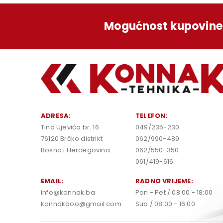
Mogućnost kupovine 
ADRESA:
TELEFON:
Tina Ujevića br. 16
049/235-230
76120 Brčko distrikt
062/990-489
Bosna i Hercegovina
062/550-350
061/419-616
EMAIL:
RADNO VRIJEME:
info@konnak.ba
Pon - Pet / 08:00 - 18:00
konnakdoo@gmail.com
Sub / 08:00 - 16:00