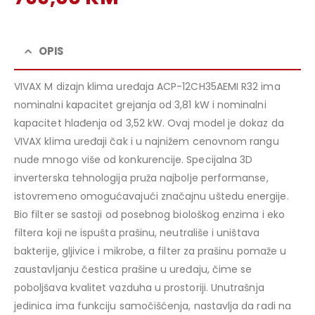
price
Current
was:
price
879,00 KM.
is:
OPIS
799,00 KM.
VIVAX M dizajn klima uređaja ACP-12CH35AEMI R32 ima
nominalni kapacitet grejanja od 3,81 kW i nominalni
kapacitet hlađenja od 3,52 kW. Ovaj model je dokaz da
VIVAX klima uređaji čak i u najnižem cenovnom rangu
nude mnogo više od konkurencije. Specijalna 3D
inverterska tehnologija pruža najbolje performanse,
istovremeno omogućavajući značajnu uštedu energije.
Bio filter se sastoji od posebnog biološkog enzima i eko
filtera koji ne ispušta prašinu, neutrališe i uništava
bakterije, gljivice i mikrobe, a filter za prašinu pomaže u
zaustavljanju čestica prašine u uređaju, čime se
poboljšava kvalitet vazduha u prostoriji. Unutrašnja
jedinica ima funkciju samočišćenja, nastavlja da radi na