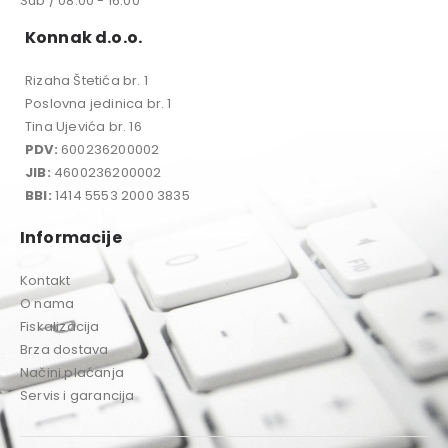
Sub / 08:00 - 16:00
Konnak d.o.o.
Rizaha Štetića br. 1
Poslovna jedinica br. 1
Tina Ujevića br. 16
PDV:
600236200002
JIB:
4600236200002
BBI:
1414 5553 2000 3835
Informacije
Kontakt
O nama
Fiskalizacija
Brza dostava
Načini plaćanja
Servis i garancija