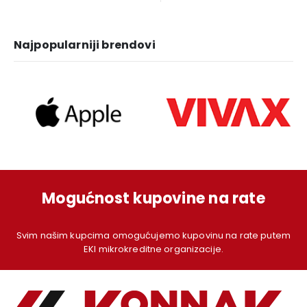
1.249,00 KM.
1.129,00 KM.
1.379,00 KM.
1.
Najpopularniji brendovi
Mogućnost kupovine na rate
Svim našim kupcima omogućujemo kupovinu na rate putem
EKI mikrokreditne organizacije.