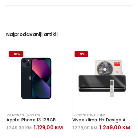
Najprodavaniji artikli
-10%
-9%
IOS MOBITELI
,
MOBITELI
INVERTER KLIME
,
KLIME
Apple iPhone 13 128GB
Vivax klima H+ Design ACP-12CH35AEHI+ Inverter Gray Mirror
Original
Current
Original
Cu
1.129,00
KM
1.249,00
KM
1.249,00
KM
1.379,00
KM
price
price
price
pr
was:
is:
was:
is: