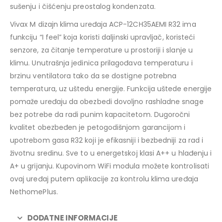
sušenju i čišćenju preostalog kondenzata.
Vivax M dizajn klima uređaja ACP-12CH35AEMI R32 ima
funkciju “I feel” koja koristi daljinski upravljač, koristeći
senzore, za čitanje temperature u prostoriji i slanje u
klimu. Unutrašnja jedinica prilagođava temperaturu i
brzinu ventilatora tako da se dostigne potrebna
temperatura, uz uštedu energije. Funkcija uštede energije
pomaže uređaju da obezbedi dovoljno rashladne snage
bez potrebe da radi punim kapacitetom. Dugoročni
kvalitet obezbeđen je petogodišnjom garancijom i
upotrebom gasa R32 koji je efikasniji i bezbedniji za rad i
životnu sredinu. Sve to u energetskoj klasi A++ u hlađenju i
A+ u grijanju. Kupovinom WiFi modula možete kontrolisati
ovaj uređaj putem aplikacije za kontrolu klima uređaja
NethomePlus.
DODATNE INFORMACIJE